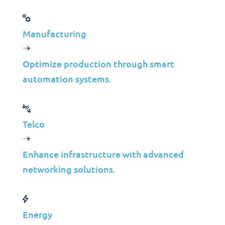
partenaire pour guider le processus.
Comme indiqué dans nos articles sur la
Manufacturing
façon de
naviguer dans les
réglementations avec les services gérés
,
Optimize production through smart
cette connaissance spécialisée est
automation systems.
cruciale pour atténuer les risques.
2. Délégation Stratégique
Telco
des Tâches Routinières
Certaines organisations préfèrent
Enhance infrastructure with advanced
maintenir la planification stratégique en
networking solutions.
interne tout en déléguant les tâches
répétitives et chronophages. Dans ce
scénario, le partenaire cogéré gère le
Energy
support de service d’assistance de