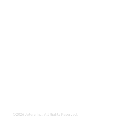
Partners
MSP
ISP
VAR
Partnership Overview
Why Jolera
About Us
Careers
Leadership
Contact Us
©2026 Jolera Inc., All Rights Reserved.
Terms of Service
|
Privacy Policy
|
Acceptable Use
|
Cookie
Policy
|
GDPR Compliance