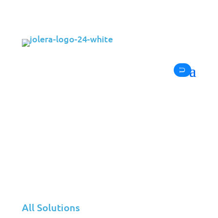
À mesure que les entreprises se développent,
les exigences envers leur infrastructure
technologique augmentent de façon
exponentielle. Dans de nombreuses
entreprises de taille intermédiaire, le
département TI interne se retrouve souvent
partagé entre la gestion des demandes
quotidiennes des utilisateurs et la conduite
All Solutions
d’initiatives technologiques stratégiques. C’est