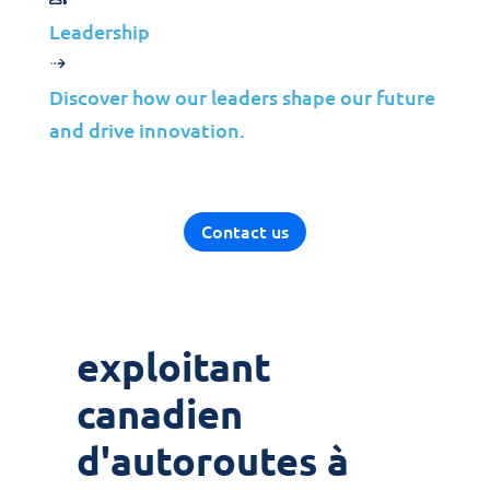
Jolera
Juil 13, 2026
Leadership
Learn more
Discover how our leaders shape our future
and drive innovation.
Étude de cas
Modernisation de
Contact us
l'infrastructure
de secours d'un
exploitant
canadien
d'autoroutes à