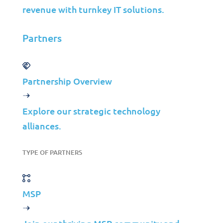
revenue with turnkey IT solutions.
Partners
Partnership Overview
Prêt à
Explore our strategic technology
Responsabiliser
alliances.
Votre Équipe TI ?
TYPE OF PARTNERS
Découvrez comment les Services TI
Cogérés de Jolera peuvent renforcer
MSP
vos capacités internes, améliorer
votre sécurité et faire avancer votre