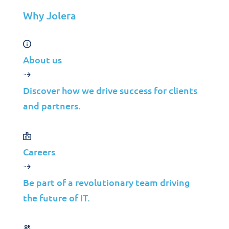
Why Jolera
Étude de cas
Modernisation de
About us
l’infrastructure
Discover how we drive success for clients
informatique de
and partners.
gestion des
déchets pour une
Careers
croissance
Be part of a revolutionary team driving
évolutive
the future of IT.