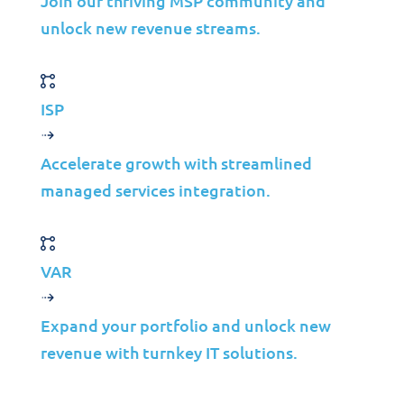
Join our thriving MSP community and
entreprise sans remplacer votre
unlock new revenue streams.
personnel.
Parlez à un Stratège TI
ISP
Accelerate growth with streamlined
managed services integration.
VAR
Explore More
Expand your portfolio and unlock new
Insights
revenue with turnkey IT solutions.
Latest trends, expert insights,
and success stories.