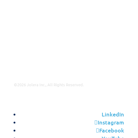
Partnership Overview
Why Jolera
About Us
Careers
Leadership
Contact Us
©2026 Jolera Inc., All Rights Reserved.
Terms of Service
|
Privacy Policy
|
Acceptable Use
|
Cookie
Policy
|
GDPR Compliance
LinkedIn
Instagram
Facebook