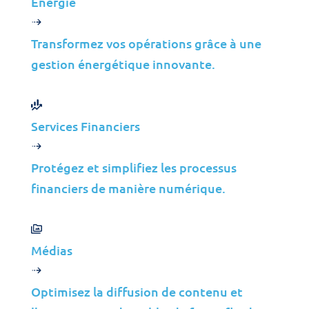
Énergie
MSP
ISP
Transformez vos opérations grâce à une
VAR
gestion énergétique innovante.
Aperçu du Partenariat
Pourquoi Jolera?
Services Financiers
Offres d’Emploi
Direction
Protégez et simplifiez les processus
Contact
financiers de manière numérique.
©2026 Jolera Inc., Tous droits réservés.
Conditions d’Utilisation
|
Politique de Confidentialité
|
Médias
Utilisation Acceptable
|
Politique de Cookies
|
Conformité
RGPD
Optimisez la diffusion de contenu et
LinkedIn