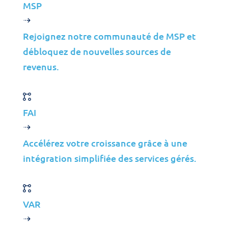
Gestion des Applications
MSP
Cloud
Support aux Utilisateurs Finaux
Rejoignez notre communauté de MSP et
débloquez de nouvelles sources de
Conseil
revenus.
Données et IA
Industries
Fusions et Acquisitions
FAI
Construction
Accélérez votre croissance grâce à une
Fabrication
intégration simplifiée des services gérés.
Télécommunications
Énergie
Services Financiers
VAR
Médias