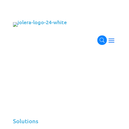
Transformez vos applications
avec
Next-Gen Management
Veillez à ce que vos applications fonctionnent de
manière optimale avec Code IT. Nos services
complets de gestion des applications
comprennent un contrôle continu des
performances, un support applicatif solide, un
développement complet adapté aux besoins de
votre entreprise et une résolution proactive des
problèmes. Avec Code IT, vos applications sont
sécurisées, évolutives, optimisées pour le succès
et entièrement alignées sur vos objectifs
Solutions
commerciaux.