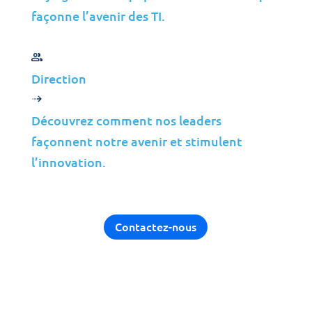
Énergie
façonne l’avenir des TI.
Services Financiers
Médias
Direction
Partenaires
Découvrez comment nos leaders
façonnent notre avenir et stimulent
MSP
l’innovation.
ISP
VAR
Aperçu du Partenariat
Contactez-nous
Pourquoi Jolera?
Offres d’Emploi
Direction