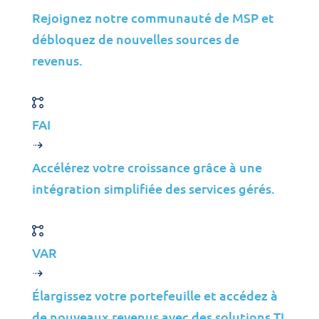
Conditions d’Utilisation
|
Politique de Confidentialité
|
Rejoignez notre communauté de MSP et
Utilisation Acceptable
|
Politique de Cookies
|
Conformité
débloquez de nouvelles sources de
RGPD
revenus.
LinkedIn
Instagram
Facebook
FAI
YouTube
Accélérez votre croissance grâce à une
intégration simplifiée des services gérés.
VAR
Élargissez votre portefeuille et accédez à
de nouveaux revenus avec des solutions TI