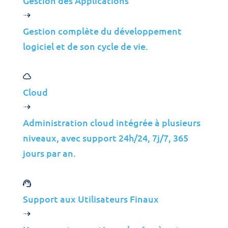
Gestion des Applications
Gestion complète du développement
logiciel et de son cycle de vie.
Développement d'Applications et
Cloud
Support
CODE IT©
Administration cloud intégrée à plusieurs
niveaux, avec support 24h/24, 7j/7, 365
Support Applicatif
jours par an.
Développement Full Stack
Support aux Utilisateurs Finaux