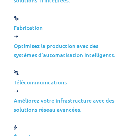
solutions TI intégrées.
Données et IA
Industries
Fabrication
Fusions et Acquisitions
Construction
Optimisez la production avec des
Fabrication
systèmes d’automatisation intelligents.
Télécommunications
Énergie
Services Financiers
Télécommunications
Médias
Améliorez votre infrastructure avec des
Perspectives
solutions réseau avancées.
Partenaires