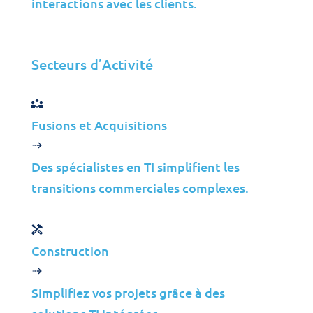
interactions avec les clients.
Contact
Secteurs d’Activité
Fusions et Acquisitions
Des spécialistes en TI simplifient les
Toutes les Solutions
transitions commerciales complexes.
Cybersécurité
Gestion des Infrastructures
Gestion des Applications
Construction
Cloud
Support aux Utilisateurs Finaux
Simplifiez vos projets grâce à des
Conseil