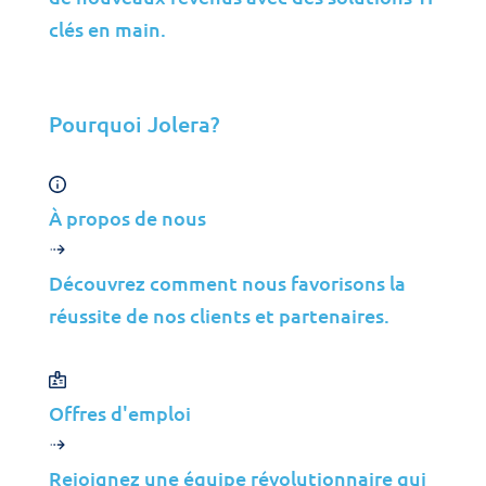
Toutes les Solutions
clés en main.
Cybersécurité
Gestion des Infrastructures
Pourquoi Jolera?
Gestion des Applications
Cloud
Support aux Utilisateurs Finaux
À propos de nous
Conseil
Données et IA
Découvrez comment nous favorisons la
réussite de nos clients et partenaires.
Industries
Fusions et Acquisitions
Construction
Offres d'emploi
Fabrication
Télécommunications
Rejoignez une équipe révolutionnaire qui