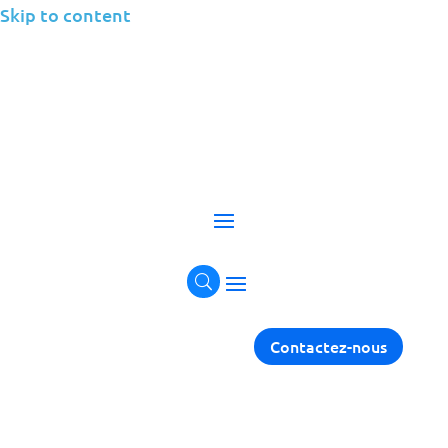
Skip to content
Gestion des
applications
Améliorez vos applications grâce à des solutions
de gestion complètes.
Prendre contact
Contactez-nous