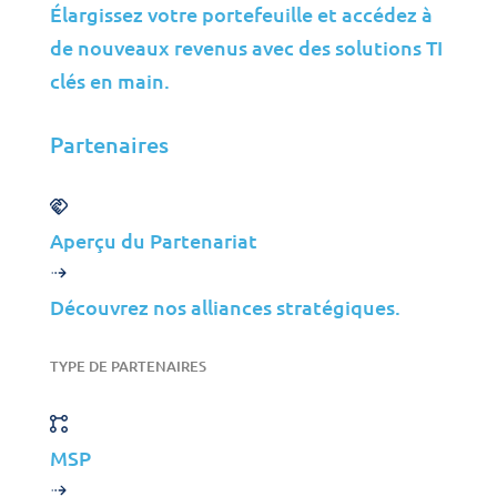
Élargissez votre portefeuille et accédez à
Perspectives
de nouveaux revenus avec des solutions TI
clés en main.
Partenaires
MSP
Partenaires
ISP
VAR
Aperçu du Partenariat
Aperçu du Partenariat
Pourquoi Jolera?
Découvrez nos alliances stratégiques.
Offres d’Emploi
Direction
TYPE DE PARTENAIRES
Contact
MSP
©2026 Jolera Inc., Tous droits réservés.