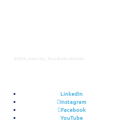
Pourquoi Jolera?
Offres d’Emploi
Direction
Contact
©2026 Jolera Inc., Tous droits réservés.
Conditions d’Utilisation
|
Politique de Confidentialité
|
Utilisation Acceptable
|
Politique de Cookies
|
Conformité
RGPD
LinkedIn
Instagram
Facebook
YouTube