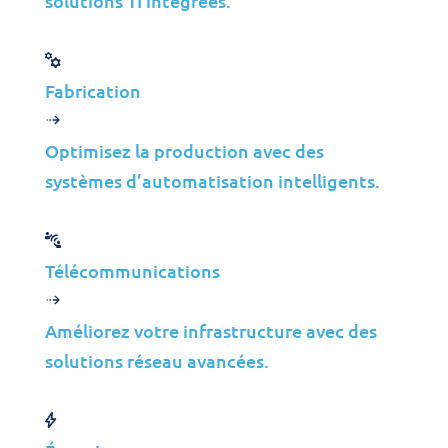
solutions TI intégrées.
Montréal, Canada
Fabrication
Calgary, Canada
Optimisez la production avec des
systèmes d’automatisation intelligents.
Winnipeg, Canada
Télécommunications
Oeste de Nueva York, États-
Améliorez votre infrastructure avec des
Unis
solutions réseau avancées.
L’Europe