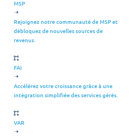
MSP
Cybersécurité
Gestion des Infrastructures
Rejoignez notre communauté de MSP et
Gestion des Applications
débloquez de nouvelles sources de
Cloud
revenus.
Support aux Utilisateurs Finaux
Conseil
FAI
Données et IA
Industries
Accélérez votre croissance grâce à une
Fusions et Acquisitions
intégration simplifiée des services gérés.
Construction
Fabrication
VAR
Télécommunications
Énergie