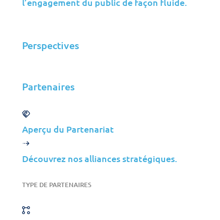
l’engagement du public de façon fluide.
Varsovie, Pologne
Perspectives
Asie
Partenaires
Siège
Level 18, Parkland, 33 Park St,
Colombo 02, Sri Lanka
Aperçu du Partenariat
Découvrez nos alliances stratégiques.
TYPE DE PARTENAIRES
Toutes les Solutions