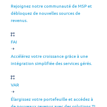
Rejoignez notre communauté de MSP et
débloquez de nouvelles sources de
©2026 Jolera Inc., Tous droits réservés.
revenus.
Conditions d’Utilisation
|
Politique de Confidentialité
|
Utilisation Acceptable
|
Politique de Cookies
|
Conformité
RGPD
FAI
LinkedIn
Instagram
Accélérez votre croissance grâce à une
Facebook
intégration simplifiée des services gérés.
YouTube
VAR
Élargissez votre portefeuille et accédez à
de nouveaux revenus avec des solutions TI