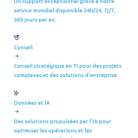
Un support exceptionnel grâce à notre
Obtenez votre soutien dès maintenant !
service mondial disponible 24h/24, 7j/7,
365 jours par an.
Soumettre un ticket
Conseil
Conseil stratégique en TI pour des projets
complexes et des solutions d’entreprise.
Nous opérons 24 heures sur
24, 7 jours sur 7 et 365 jours
par an dans le monde entier.
Données et IA
Des solutions propulsées par l’IA pour
optimiser les opérations et les