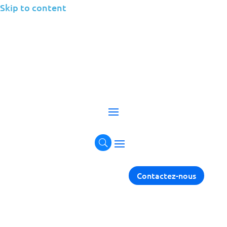
Skip to content
Prendre contact
Si vous avez des questions, veuillez remplir le
formulaire et nous vous répondrons rapidement !
Contactez-nous
Contacts
Courriel :
info@jolera.com
Téléphone :
+1 (800) 292-4078