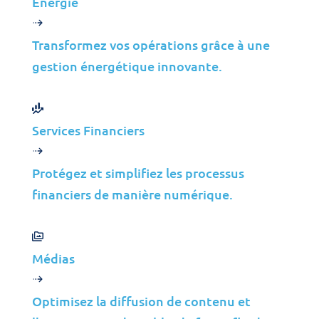
Énergie
Siège
Transformez vos opérations grâce à une
Av. da Boavista 2121, Office 105
gestion énergétique innovante.
4100-134 Porto
+351 226 000 110
Services Financiers
Santa Maria da Feira, Portugal
Protégez et simplifiez les processus
financiers de manière numérique.
Azores, Portugal
Médias
Amarante, Portugal
Optimisez la diffusion de contenu et