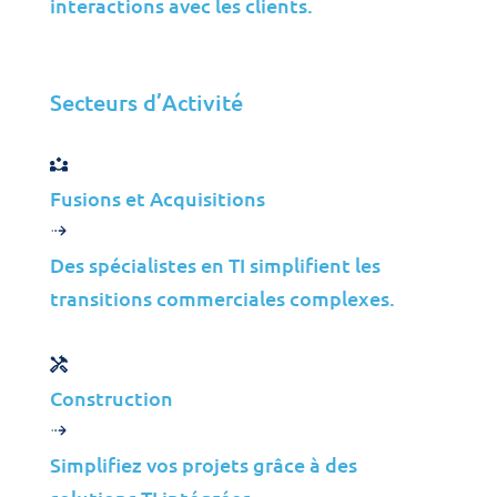
interactions avec les clients.
Emplacement des bureaux principaux
Secteurs d’Activité
Fusions et Acquisitions
Des spécialistes en TI simplifient les
Amérique du Nord
transitions commerciales complexes.
Siège
365 Bloor St E, Toronto,
Construction
ON M4W 3L4, Canada
+1 416 410-1011
Simplifiez vos projets grâce à des