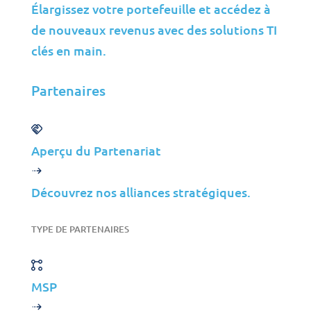
Élargissez votre portefeuille et accédez à
Services Financiers
de nouveaux revenus avec des solutions TI
Médias
clés en main.
Perspectives
Partenaires
Partenaires
MSP
Aperçu du Partenariat
ISP
VAR
Découvrez nos alliances stratégiques.
Aperçu du Partenariat
TYPE DE PARTENAIRES
Pourquoi Jolera?
Offres d’Emploi
MSP
Direction
Contact