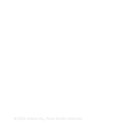
ISP
VAR
Aperçu du Partenariat
Pourquoi Jolera?
Offres d’Emploi
Direction
Contact
Perspectives
©2026 Jolera Inc., Tous droits réservés.
Conditions d’Utilisation
|
Politique de Confidentialité
|
Utilisation Acceptable
|
Politique de Cookies
|
Conformité