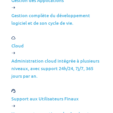
Gestion des Applications
Gestion complète du développement
logiciel et de son cycle de vie.
Cloud
Administration cloud intégrée à plusieurs
niveaux, avec support 24h/24, 7j/7, 365
Contacts
jours par an.
Courriel :
info@jolera.com
Téléphone :
+1 (800) 292-4078
Support aux Utilisateurs Finaux
Vous êtes déjà client ?