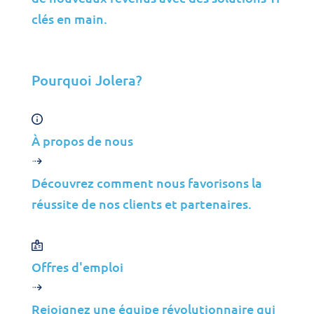
clés en main.
Toutes les Solutions
Pourquoi Jolera?
Cybersécurité
Gestion des Infrastructures
À propos de nous
Gestion des Applications
Cloud
Découvrez comment nous favorisons la
Support aux Utilisateurs Finaux
réussite de nos clients et partenaires.
Conseil
Données et IA
Offres d'emploi
Industries
Fusions et Acquisitions
Rejoignez une équipe révolutionnaire qui