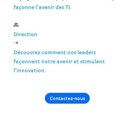
Construction
façonne l’avenir des TI.
Fabrication
Télécommunications
Énergie
Direction
Services Financiers
Médias
Découvrez comment nos leaders
façonnent notre avenir et stimulent
Perspectives
l’innovation.
Partenaires
MSP
Contactez-nous
ISP
VAR
Aperçu du Partenariat