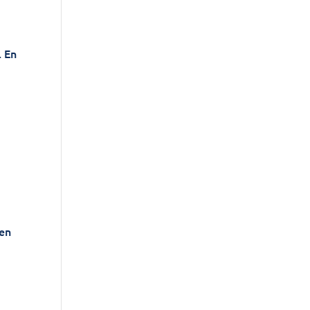
. En
 en