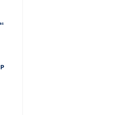
as
SP