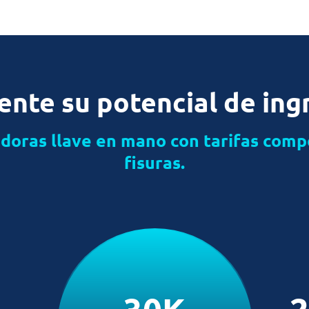
nte su potencial de ing
oras llave en mano con tarifas compet
fisuras.