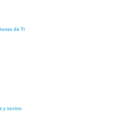
iones de TI
Recursos de Conheciment
 y socios.
 de TI para Gestão de Resíduos para u