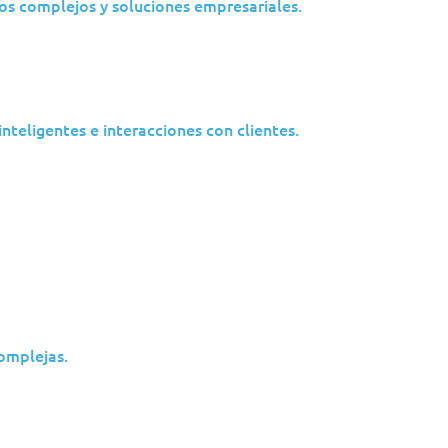
em qualquer altura e em qualquer lugar.
os complejos y soluciones empresariales.
tuguês e espanhol.
nteligentes e interacciones con clientes.
nto em tempo real e actualizações automáticas.
orte fiável e económico.
complejas.