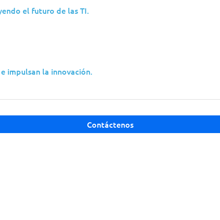
endo el futuro de las TI.
e impulsan la innovación.
a de Backup para uma Operadora Canad
Contáctenos
zar a TI para a Indústria com Network a