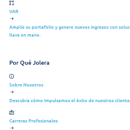
VAR
Amplíe su portafolio y genere nuevos ingresos con soluc
llave en mano.
Por Qué Jolera
Sobre Nosotros
Descubra cómo impulsamos el éxito de nuestros clientes
Casos de Estudo
Carreras Profesionales
Modernização da Infraestrutura