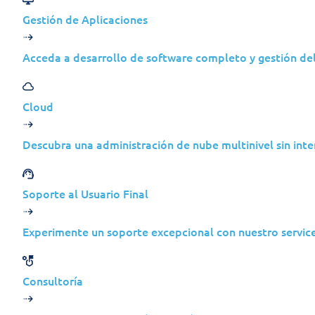
Suporte global 24 horas por dia,
Gestión de Aplicaciones
comerciais e equipas remotas
Acceda a desarrollo de software completo y gestión del 
Experimente um suporte global sem para
serviço de assistência funciona 24 horas 
Cloud
fornecendo ajuda especializada em vário
desk e no local, adaptados a empresas 
Descubra una administración de nube multinivel sin int
Soporte al Usuario Final
Porquê escolher os serviços Sup
Experimente un soporte excepcional con nuestro servic
Benefícios
Consultoría
Soluções abrangentes de gestão 