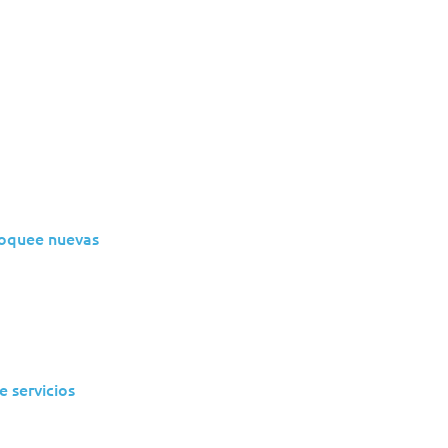
ados
Vidas afectadas
Resoluç
loquee nuevas
e servicios
 a segurança e a eficiência