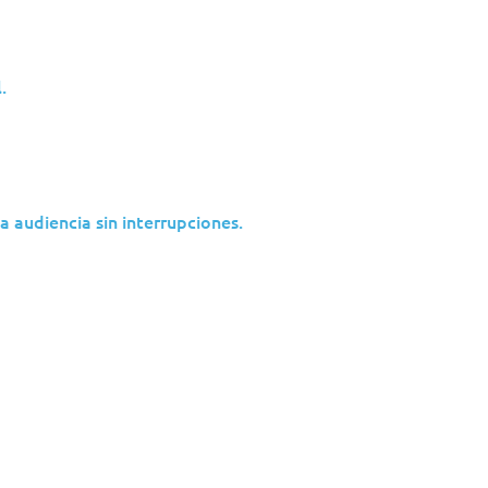
.
 audiencia sin interrupciones.
Support IT©
100M