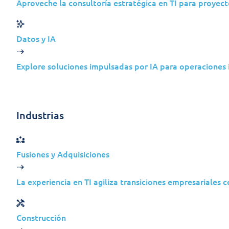
Aceda a suporte de classe mundial 
Aproveche la consultoría estratégica en TI para proyect
Help Desk multilingue
Datos y IA
Disponível em inglês, francês, por
Explore soluciones impulsadas por IA para operaciones i
Gestão eficiente de tickets
Resolução rápida com acompanhame
Industrias
Preços de taxa fixa
Taxa mensal previsível para um sup
Fusiones y Adquisiciones
La experiencia en TI agiliza transiciones empresariales 
Construcción