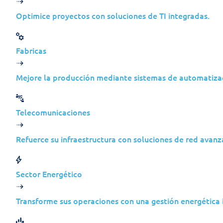
Optimice proyectos con soluciones de TI integradas.
Caraterísticas principais
Vantagens do Support IT©
Fabricas
Mejore la producción mediante sistemas de automatizac
Telecomunicaciones
Melhore a postura
Res
de cibersegurança
vul
Refuerce su infraestructura con soluciones de red avanz
Identifique a sua
Gere
potencial superfície de
corr
Sector Energético
ataque e as medidas de
soluç
correção para reduzir as
vuln
Transforme sus operaciones con una gestión energética
ameaças.