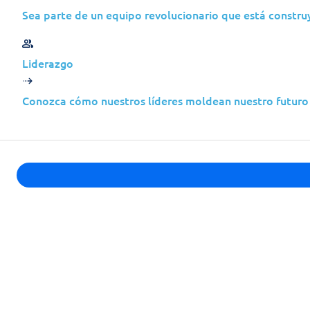
Sea parte de un equipo revolucionario que está construy
Jolera
Jul 13, 2026
Liderazgo
Descubra mais
Conozca cómo nuestros líderes moldean nuestro futuro 
Casos de Estudo
Modernização da Infraestrutur
Jolera
Jun 03, 2025
Descubra mais
Casos de Estudo
Colep Packaging & Jolera: Otimi
Jolera
Mar 17, 2025