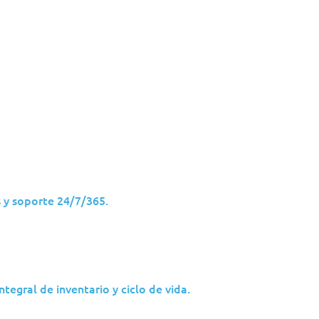
dústrias
Insights
Parceiros
Sobre Nós
 y soporte 24/7/365.
ntegral de inventario y ciclo de vida.