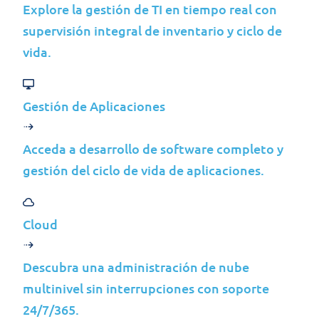
Explore la gestión de TI en tiempo real con
supervisión integral de inventario y ciclo de
CONTROLADOR DE DATOS
vida.
Jolera Inc.
es el controlador de datos
responsable de sus datos personales.
Gestión de Aplicaciones
TIPOS DE DATOS PERSONALES QUE
RECOPILAMOS
Acceda a desarrollo de software completo y
gestión del ciclo de vida de aplicaciones.
Podemos recopilar y procesar los siguientes
tipos de datos personales:
Cloud
- Información de contacto:
Nombre,
dirección de correo electrónico, número de
Descubra una administración de nube
teléfono, dirección postal y cargo.
- Información de la cuenta:
Nombres de
multinivel sin interrupciones con soporte
usuario, contraseñas y otras credenciales
24/7/365.