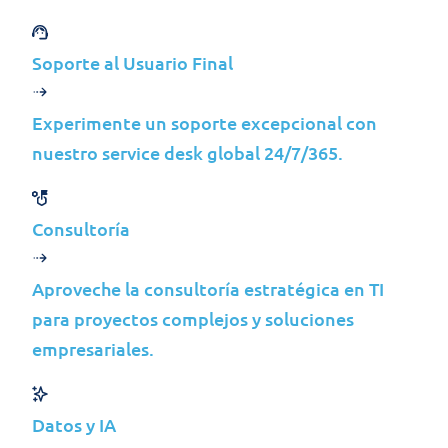
de acceso.
-
Información de facturación:
Detalles de
pago e historial de transacciones.
Soporte al Usuario Final
- Información de comunicación:
Registros
de su comunicación con nosotros, como
Experimente un soporte excepcional con
correos electrónicos, registros de chat y
nuestro service desk global 24/7/365.
llamadas telefónicas.
- Datos de uso:
Información sobre su uso de
nuestro sitio web y nuestros servicios,
Consultoría
incluida la dirección IP, el tipo de
navegador y las páginas visitadas.
Aproveche la consultoría estratégica en TI
FINES DEL TRATAMIENTO DE DATOS
para proyectos complejos y soluciones
PERSONALES
empresariales.
Tratamos los datos personales para los
siguientes fines:
Datos y IA