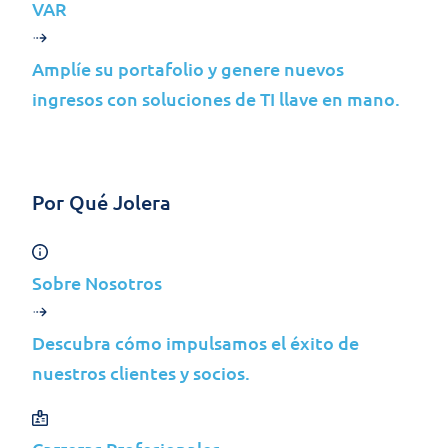
VAR
contacto con nosotros en:
info@jolera.com
Amplíe su portafolio y genere nuevos
+1 416 410-1011 o +351 226 000 110
ingresos con soluciones de TI llave en mano.
TRANSFERENCIAS DE DATOS
Si transferimos sus datos personales fuera del
Por Qué Jolera
Espacio Económico Europeo (EEE), nos
aseguramos de que existan las salvaguardias
adecuadas para proteger sus datos de
Sobre Nosotros
acuerdo con los requisitos del GDPR. Estas
salvaguardas pueden incluir cláusulas
Descubra cómo impulsamos el éxito de
contractuales estándar u otros mecanismos
nuestros clientes y socios.
legales.
QUEJAS