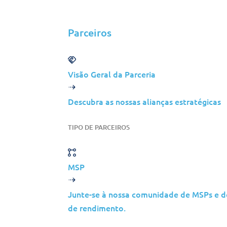
Parceiros
Soluções
Visão Geral da Parceria
Cibersegurança
Gestão de Infraestruturas
Descubra as nossas alianças estratégicas
Gestão de Aplicações
TIPO DE PARCEIROS
Cloud
Suporte ao Utilizador Final
Consultoria
MSP
Dados e IA
Junte-se à nossa comunidade de MSPs e d
Indústrias
de rendimento.
Fusões e Aquisições