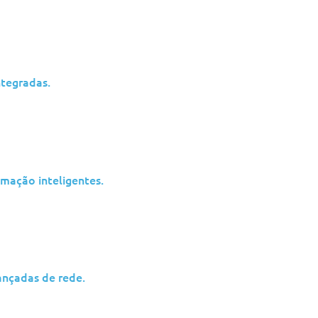
Santa Maria da Feira, Portugal
Açores, Portugal
ntegradas.
Warsaw, Poland
mação inteligentes.
London, United Kingdom
ançadas de rede.