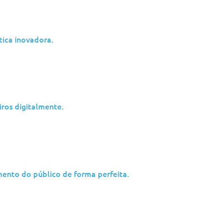
Soluções
Indústrias
ica inovadora.
Cibersegurança
Fusões e Aquisições
Gestão de Infraestruturas
Construção
Gestão de Aplicações
Manufatura
Cloud
Telecomunicações
Suporte ao Utilizador Final
Energia
iros digitalmente.
Consultoria
Serviços Financeiro
Dados e IA
Meios de Comunica
mento do público de forma perfeita.
cy
|
GDPR Compliance