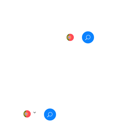
ções
Insights
eiros
e Nós
tacto