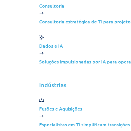
Consultoria
Consultoria estratégica de TI para projet
Localização dos escritórios principais
Dados e IA
Soluções impulsionadas por IA para operaç
América do Norte
Indústrias
Sede
365 Bloor St E, Toronto,
Fusões e Aquisições
ON M4W 3L4, Canada
+1 416 410-1011
Especialistas em TI simplificam transiçõe