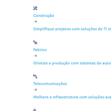
Montreal, Canada
Construção
Calgary, Canada
Simplifique projetos com soluções de TI i
Winnipeg, Canada
Fabrico
Otimize a produção com sistemas de auto
New York, USA
Telecomunicações
Buffalo, USA
Melhore a infraestrutura com soluções av