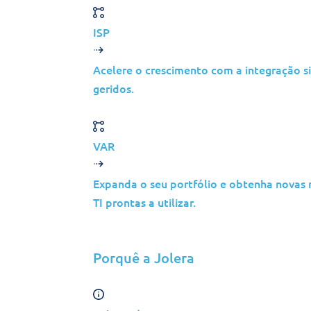
Construção
ISP
Manufatura
Telecomunicação
Acelere o crescimento com a integração si
Energia
geridos.
Serviços Financeiros
Meios de Comunicação
VAR
Insights
Expanda o seu portfólio e obtenha novas 
TI prontas a utilizar.
Parceiros
MSP
Porquê a Jolera
ISP
VAR
Visão Geral da Parceria