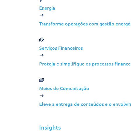
Energia
Transforme operações com gestão energét
Serviços Financeiros
Proteja e simplifique os processos finance
Meios de Comunicação
Eleve a entrega de conteúdos e o envolvi
©2026 Jolera Inc., Todos os direitos reservados.
Terms of Service
|
Privacy Policy
|
Acceptable Use
|
Cookie Poli
Insights