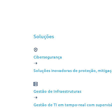
com a equipa
Jolera
Descubra o impacto transformador
Soluções
inovadoras de TI da Jolera, feitas 
cenário digital em evolução. Entre
connosco para explorar como o no
Cibersegurança
abrangente de serviços, desde a se
gestão da nuvem, pode revoluciona
Soluções inovadoras de proteção, mitigaç
TI.
Vamos começar a convers
Gestão de Infraestruturas
Uma apresentação pormenorizada das divers
Gestão de TI em tempo-real com supervisão
Jolera e das suas vantagens exclusivas.