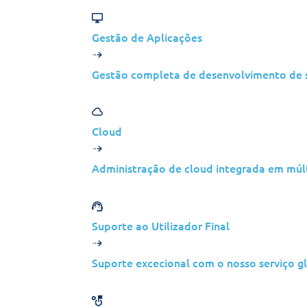
Vamos analisar os seus desafios específicos 
a forma como as nossas soluções se alinha
Gestão de Aplicações
comerciais.
Uma avaliação criteriosa para compreender 
Gestão completa de desenvolvimento de so
determinar a combinação perfeita com as so
Cloud
Administração de cloud integrada em múlt
Suporte ao Utilizador Final
Suporte excecional com o nosso serviço gl
Funcionamos 24 hor