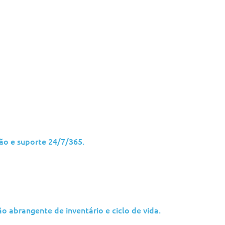
 da
 das soluções
à medida para o
 em contacto
sso conjunto
gurança cibernética à
r a sua estratégia de
ão e suporte 24/7/365.
a:
as ofertas de serviços da
 abrangente de inventário e ciclo de vida.