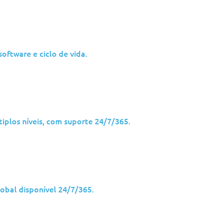
de TI, os seus objectivos e
m com os seus objectivos
os seus requisitos únicos e
ftware e ciclo de vida.
luções da Jolera.
iplos níveis, com suporte 24/7/365.
obal disponível 24/7/365.
as por dia, 7 dias por s
ano em todo o mundo.