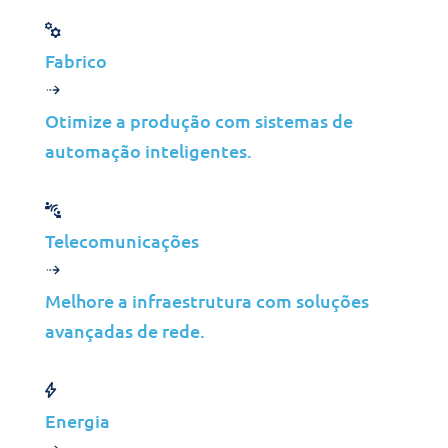
Cloud
Suporte ao Utilizador Final
Fabrico
Consultoria
Dados e IA
Otimize a produção com sistemas de
automação inteligentes.
Indústrias
Fusões e Aquisições
Construção
Telecomunicações
Manufatura
Telecomunicações
Melhore a infraestrutura com soluções
Energia
avançadas de rede.
Serviços Financeiros
Meios de Comunicação
Energia
Insights