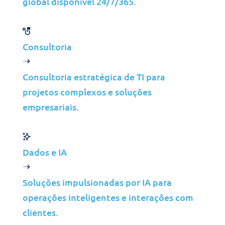
global disponível 24/7/365.
Aliança Tecnológica
Serviços de segurança personalizados sem o
Consultoria
incómodo de gerir vários fornecedores.
Consultoria estratégica de TI para
projetos complexos e soluções
empresariais.
Dados e IA
Soluções impulsionadas por IA para
Vamos criar uma solução à
operações inteligentes e interações com
medida para o sucesso do
clientes.