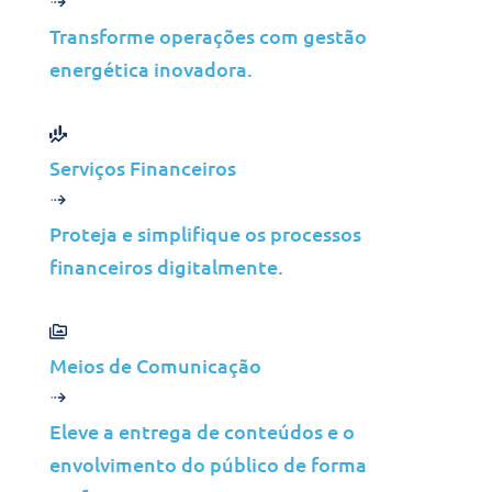
Transforme operações com gestão
Parceiros
energética inovadora.
MSP
ISP
VAR
Serviços Financeiros
Visão Geral da Parceria
Proteja e simplifique os processos
Porquê a Jolera
financeiros digitalmente.
Sobre Nós
Ofertas de Emprego
Meios de Comunicação
Liderança
Contacte-nos
Eleve a entrega de conteúdos e o
envolvimento do público de forma
©2026 Jolera Inc., Todos os direitos reservados.