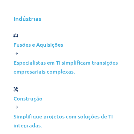
seu negócio!
Indústrias
Fale connosco!
Fusões e Aquisições
Especialistas em TI simplificam transições
empresariais complexas.
Soluções
Construção
Cibersegurança
Simplifique projetos com soluções de TI
Gestão de Infraestruturas
integradas.
Gestão de Aplicações