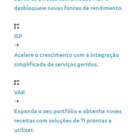
Liderança
desbloqueie novas fontes de rendimento.
Contacte-nos
ISP
©2026 Jolera Inc., Todos os direitos reservados.
Terms of Service
|
Privacy Policy
|
Acceptable Use
|
Cookie
Policy
|
GDPR Compliance
Acelere o crescimento com a integração
simplificada de serviços geridos.
LinkedIn
Instagram
Facebook
VAR
YouTube
Expanda o seu portfólio e obtenha novas
receitas com soluções de TI prontas a
utilizar.