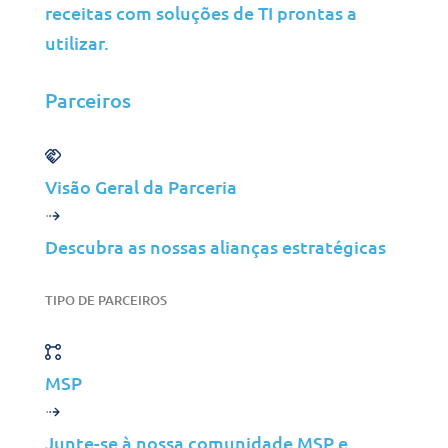
receitas com soluções de TI prontas a
Serviços Financeiros
utilizar.
Meios de Comunicação
Parceiros
Insights
Parceiros
Visão Geral da Parceria
MSP
ISP
Descubra as nossas alianças estratégicas
VAR
TIPO DE PARCEIROS
Visão Geral da Parceria
A Jolera
MSP
Sobre Nós
Ofertas de Emprego
Junte-se à nossa comunidade MSP e