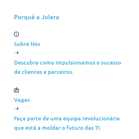
Porquê a Jolera
Soluções
Sobre Nós
Cibersegurança
Gestão de Infraestruturas
Descubra como impulsionamos o sucesso
Gestão de Aplicações
de clientes e parceiros.
Cloud
Suporte ao Utilizador Final
Vagas
Consultoria
Dados e IA
Faça parte de uma equipa revolucionária
Indústrias
que está a moldar o futuro das TI.
Fusões e Aquisições