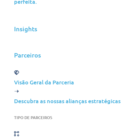
perfeita.
Terms of Service
|
Privacy Policy
|
Acceptable Use
|
Cookie
Policy
|
GDPR Compliance
Insights
LinkedIn
Instagram
Facebook
YouTube
Parceiros
Visão Geral da Parceria
Descubra as nossas alianças estratégicas
TIPO DE PARCEIROS