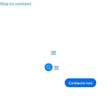
Skip to content
Suporte ao Utilizador
Final
Capacite as suas equipas com soluções digitais
sem falhas.
Fale connosco!
Contacte-nos