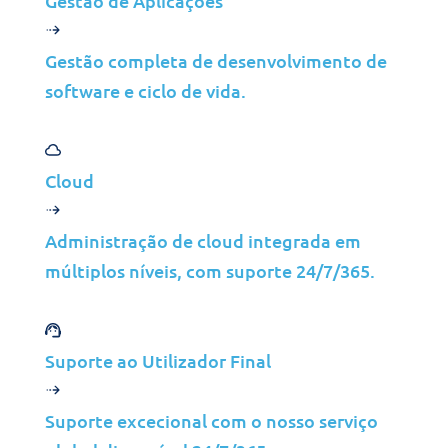
Gestão de Aplicações
Gestão completa de desenvolvimento de
software e ciclo de vida.
Cloud
Indicadores estratégicos
Administração de cloud integrada em
múltiplos níveis, com suporte 24/7/365.
70K
1M
Users Supported
Lives Impacted
94%
95%
Suporte ao Utilizador Final
First Call Resolution
CSAT
Suporte excecional com o nosso serviço