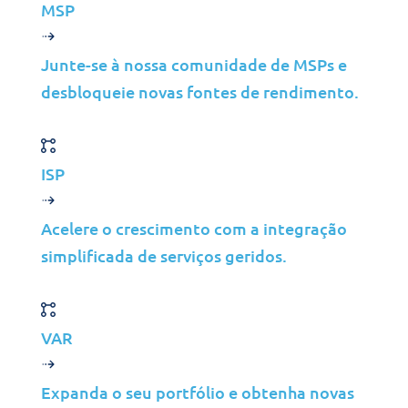
Soluções
MSP
Cibersegurança
Junte-se à nossa comunidade de MSPs e
Gestão de Infraestruturas
desbloqueie novas fontes de rendimento.
Gestão de Aplicações
Cloud
Suporte ao Utilizador Final
ISP
Consultoria
Dados e IA
Acelere o crescimento com a integração
simplificada de serviços geridos.
Indústrias
Fusões e Aquisições
Construção
VAR
Manufatura
Telecomunicação
Expanda o seu portfólio e obtenha novas
Energia