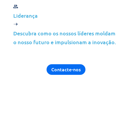
Construção
Liderança
Manufatura
Telecomunicação
Descubra como os nossos líderes moldam
Energia
o nosso futuro e impulsionam a inovação.
Serviços Financeiros
Meios de Comunicação
Contacte-nos
Parceiros
MSP
ISP
VAR
Visão Geral da Parceria