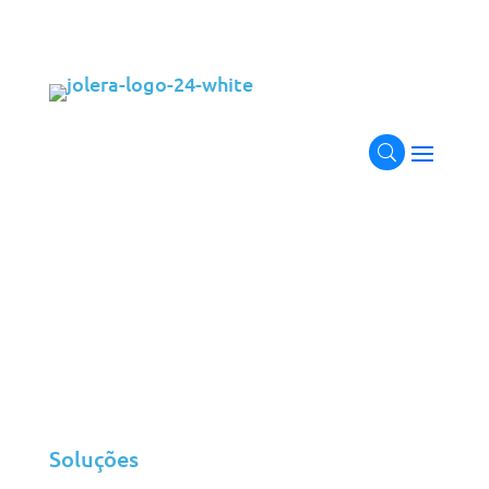
Melhore o seu local de trabalho
digital com tecnologia
preparada para o futuro
Transforme o seu ambiente de trabalho com soluções
digitais inovadoras para o posto de trabalho. Desde o
suporte global de TI à migração perfeita do Office
365, fornecemos as ferramentas e a experiência para
melhorar a produtividade, simplificar as operações e
apoiar as suas equipas remotas e no local. As nossas
soluções foram concebidas para garantir uma
experiência digital suave, eficiente e escalável para a
sua organização.
Soluções