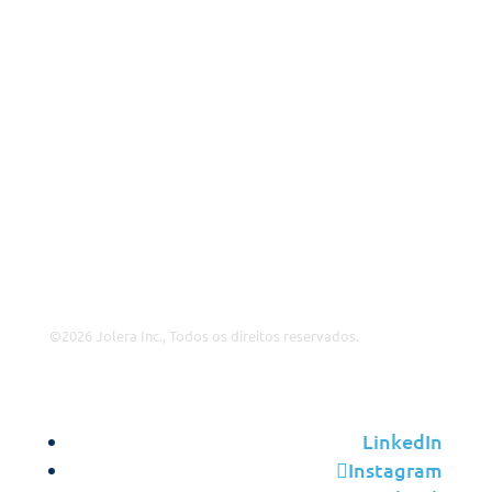
A Jolera
Sobre Nós
Ofertas de Emprego
Liderança
Contacte-nos
Insights
©2026 Jolera Inc., Todos os direitos reservados.
Terms of Service
|
Privacy Policy
|
Acceptable Use
|
Cookie
Policy
|
GDPR Compliance
LinkedIn
Instagram