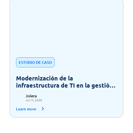
ESTUDIO DE CASO
Modernización de la
infraestructura de TI en la gestión
de residuos para un crecimiento
Jolera
escalable
Jul 13, 2026
Learn more