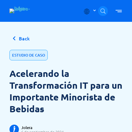
Skip to content
Back
ESTUDIO DE CASO
Acelerando la
Transformación IT para un
Importante Minorista de
Bebidas
Jolera
6 de septiembre de 2024