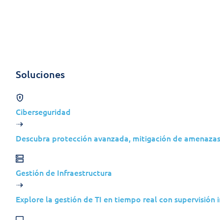
Skip to content
Soluciones
Soluciones
Ciberseguridad
Secure IT ™ Essentials
Descubra protección avanzada, mitigación de amenazas
Refuerce la def
Gestión de Infraestructura
protección de n
Explore la gestión de TI en tiempo real con supervisión i