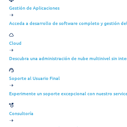
Gestión de Aplicaciones
Acceda a desarrollo de software completo y gestión del 
Secure IT™ Essentials
ofrece a la organizac
Cloud
de los endpoints. Está diseñado para el equip
conserva la flexibilidad de decidir qué part
Descubra una administración de nube multinivel sin int
Jolera proporciona la base tecnológica, la es
cambian los requisitos: desde la protección 
Soporte al Usuario Final
respuesta totalmente gestionadas por expert
Experimente un soporte excepcional con nuestro servic
Consultoría
Ideal para