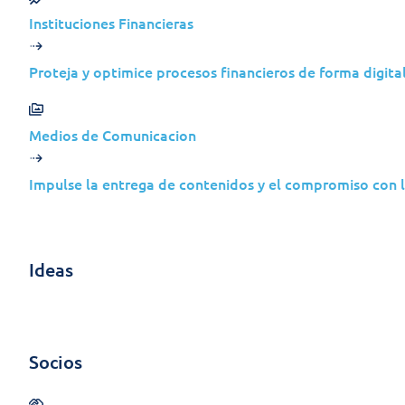
Instituciones Financieras
Proteja y optimice procesos financieros de forma digital
Medios de Comunicacion
Impulse la entrega de contenidos y el compromiso con la
Obtenga la guía complet
Ideas
Descubra todas las capacidades, los detalles de cada
Socios
Descargar Guía