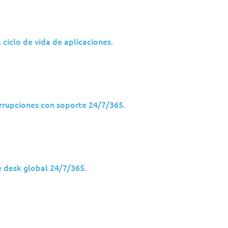
ciclo de vida de aplicaciones.
ión un punto de partida práctico para una seguridad mo
o que desea reforzar la protección en el endpoint, a la 
e del modelo operativo prefiere mantener internamente.
errupciones con soporte 24/7/365.
tructura de soporte y una vía clara de evolución a medid
de endpoints gestionada internamente hasta la detecció
os, todo sobre la misma plataforma.
e desk global 24/7/365.