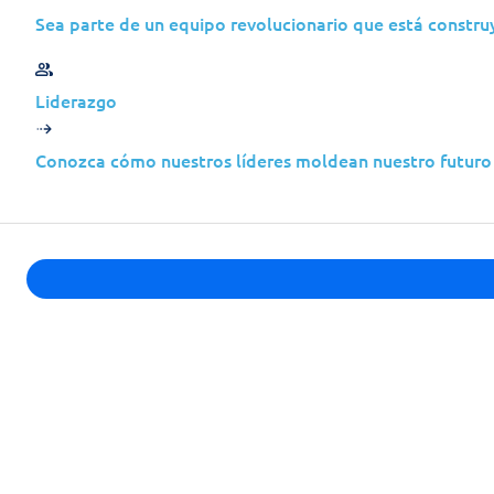
Sea parte de un equipo revolucionario que está construy
Protección de endpoints para la organización q
control operativo del día a día. Este nivel propo
Liderazgo
seguridad de endpoints, al tiempo que permite 
gestionar la monitorización, las decisiones de pol
Conozca cómo nuestros líderes moldean nuestro futuro 
respuesta dentro de su propio entorno.
Prevención de amenazas impulsada por IA y detecc
comportamiento
Reversión patentada de ransomware con un solo cli
Correlación automática mediante storyline para ace
Cobertura multi-OS para Windows, macOS y Linux
Agente ligero con despliegue rápido