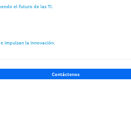
endo el futuro de las TI.
ue desea conservar el
Todo lo incluido en End
rciona la base esencial de
Monitorización y triaje 
al equipo interno
ampliados, protección de 
ítica y las actividades de
para la investigación. Di
e impulsan la innovación.
supervisión más sólida y
especializada en segurid
plataforma.
ión basada en
Contáctenos
Telemetría ampliada de en
c
Gestión del inventario de
lerar la investigación
Controles avanzados de e
Soporte guiado para la re