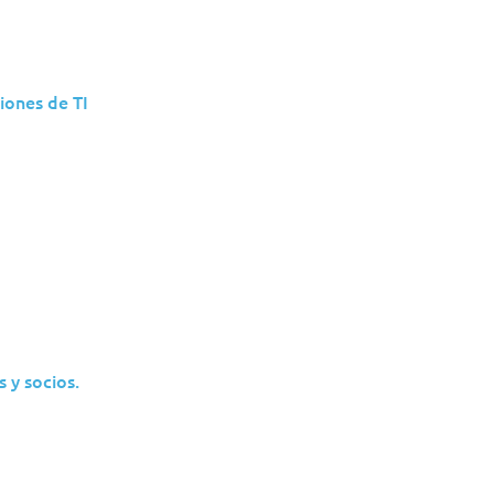
iones de TI
ssentials
 y socios.
MDR
dpoints
Detección y Re