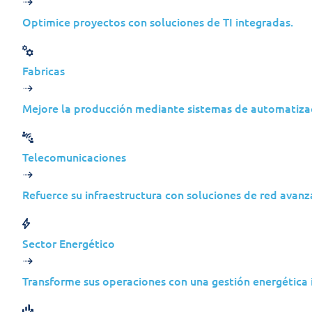
Optimice proyectos con soluciones de TI integradas.
Fabricas
Seguridad moderna
Mod
para endpoints
Mejore la producción mediante sistemas de automatizac
fle
Refuerce la defensa de los
Telecomunicaciones
Elij
endpoints con protección
se a
de nivel empresarial,
Refuerce su infraestructura con soluciones de red avanz
en e
diseñada para prevenir,
prot
detectar y responder a las
inte
amenazas actuales.
Sector Energético
monit
resp
Transforme sus operaciones con una gestión energética