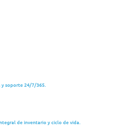
Industrias
Ideas
Socios
Nosotros
 y soporte 24/7/365.
ensa de los endpoin
ivel empresarial
ntegral de inventario y ciclo de vida.