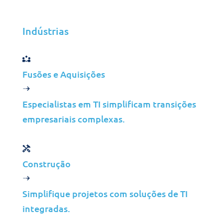
de retenção de dados para
cumprir requisitos
Indústrias
regulamentares rigorosos.
Centro de Operações de
Fusões e Aquisições
Rede
Estabelecimento de um NOC para
Especialistas em TI simplificam transições
monitorizar e manter os sistemas
empresariais complexas.
críticos, garantindo a integridade
operacional contínua.
Construção
Resultados
Simplifique projetos com soluções de TI
comprovados dos
integradas.
clientes