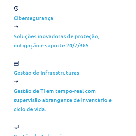
Confrontado com uma
Cibersegurança
infraestrutura de TI envelhecida e
com a necessidade de otimizar a
Soluções inovadoras de proteção,
prestação de serviços, um dos
mitigação e suporte 24/7/365.
maiores fundos de pensões do
Canadá procurou um parceiro para
modernizar os seus sistemas e
Gestão de Infraestruturas
melhorar a prestação de serviços
de TI. A Jolera interveio para
Gestão de TI em tempo-real com
liderar esta transformação,
supervisão abrangente de inventário e
estabelecendo uma parceria a
ciclo de vida.
longo prazo para garantir que as
capacidades de TI do fundo de
pensões satisfaziam as