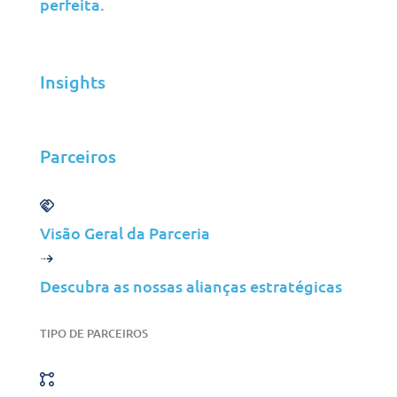
perfeita.
Segurança melhorada e
retenção de dados
As firewalls de próxima
Insights
geração, uma solução SIEM
abrangente e um sistema de
cópia de segurança seguro
Parceiros
garantiram uma proteção de
dados robusta, conformidade
com os requisitos de
Visão Geral da Parceria
retenção e paz de espírito
geral.
Descubra as nossas alianças estratégicas
TIPO DE PARCEIROS
A nossa abordagem