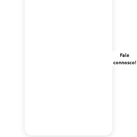
Comece hoje a
sua
transformação
de TI
Fale
connosco!
Liberte o potencial da sua
empresa com as nossas
soluções de TI à medida.
Obtenha uma avaliação
inicial gratuita e veja como a
Jolera pode otimizar as suas
operações.