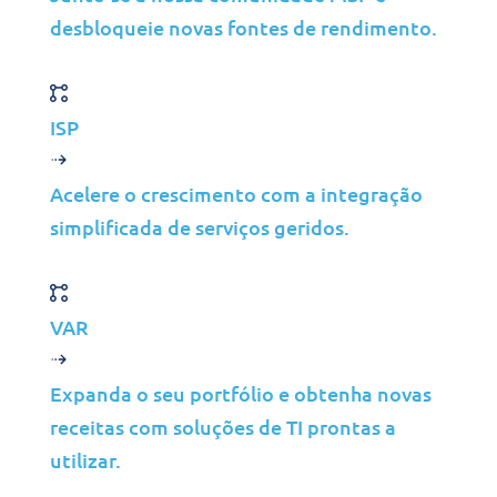
que satisfazem as
desbloqueie novas fontes de rendimento.
necessidades de retenção e
recuperação a longo prazo.
Relatórios e comunicação
ISP
proactivos
As actualizações regulares e a
Acelere o crescimento com a integração
comunicação transparente
simplificada de serviços geridos.
garantiram ajustes em tempo
real do projeto para uma
transformação suave.
VAR
Expanda o seu portfólio e obtenha novas
receitas com soluções de TI prontas a
utilizar.
Estratégias