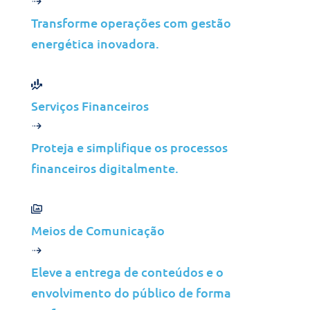
O novo service desk 24/7/365
Transforme operações com gestão
forneceu um suporte
consistente e de alta
energética inovadora.
qualidade, aumentando
significativamente a
prestação de serviços e a
Serviços Financeiros
satisfação do cliente.
Proteja e simplifique os processos
Infraestrutura actualizada
financeiros digitalmente.
O hardware desatualizado foi
substituído por plataformas
modernas e os serviços de TI
Meios de Comunicação
foram transferidos para a
nuvem, melhorando a
segurança, a escalabilidade e
Eleve a entrega de conteúdos e o
a eficiência de custos.
envolvimento do público de forma