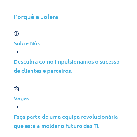
personalizadas
para a sua
empresa
Porquê a Jolera
Descubra como os
nossos serviços de
consultoria podem
Sobre Nós
orientar a sua
organização através
da transformação
Descubra como impulsionamos o sucesso
digital e da
de clientes e parceiros.
modernização das
TI.
Vagas
Principais soluções por 
Faça parte de uma equipa revolucionária
detrás da transformação
que está a moldar o futuro das TI.