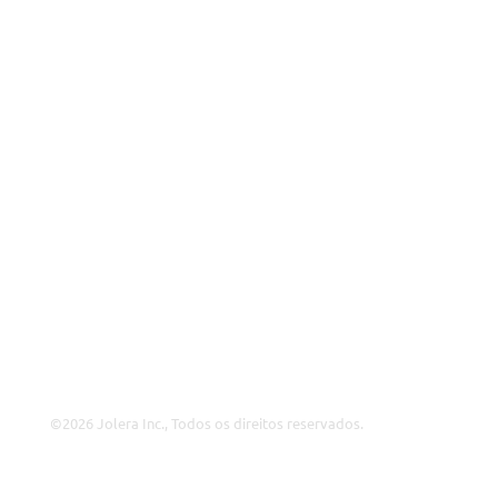
MSP
ISP
VAR
Visão Geral da Parceria
Porquê a Jolera
Sobre Nós
Ofertas de Emprego
Liderança
Contacte-nos
©2026 Jolera Inc., Todos os direitos reservados.
Terms of Service
|
Privacy Policy
|
Acceptable Use
|
Cookie
Policy
|
GDPR Compliance