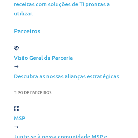
receitas com soluções de TI prontas a
infraestrutura
Ao atualizar o hardware e
utilizar.
migrar para a nuvem, a Jolera
minimizou o tempo de
Parceiros
inatividade e melhorou a
confiabilidade do sistema,
garantindo operações
Visão Geral da Parceria
contínuas.
Descubra as nossas alianças estratégicas
Implementação de
segurança robusta
TIPO DE PARCEIROS
Foram implementadas
firewalls avançadas, soluções
SIEM e monitorização SOC
MSP
para proteger os dados, com
cópias de segurança seguras
Junte-se à nossa comunidade MSP e