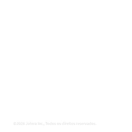
Parceiros
MSP
ISP
VAR
Visão Geral da Parceria
A Jolera
Sobre Nós
Ofertas de Emprego
Liderança
Contacte-nos
©2026 Jolera Inc., Todos os direitos reservados.
Terms of Service
|
Privacy Policy
|
Acceptable Use
|
Cookie