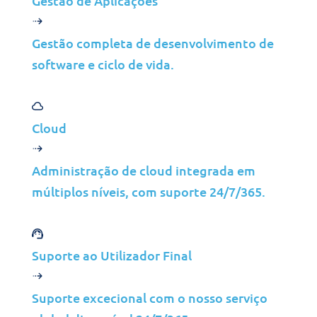
Gestão de Aplicações
necessidades actuais e futuras.
Gestão completa de desenvolvimento de
Indústria
software e ciclo de vida.
Serviços financeiros
Objetivo
Cloud
Modernização da infraestrutura
nacional de TI
Administração de cloud integrada em
múltiplos níveis, com suporte 24/7/365.
Visão geral da solução
Suporte ao Utilizador Final
Sistemas actualizados
Suporte excecional com o nosso serviço