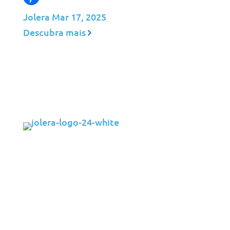
Jolera
Mar 17, 2025
Descubra mais
Soluções
Cibersegurança
Gestão de Infraestruturas
Gestão de Aplicações
Cloud
Suporte ao Utilizador Final