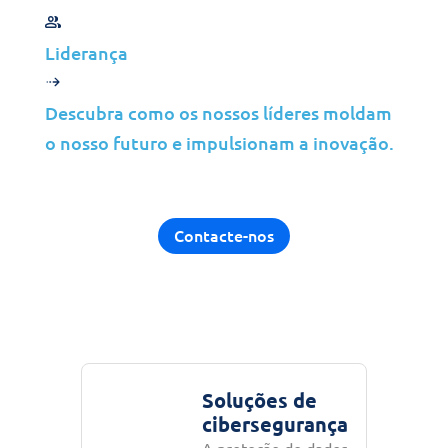
Liderança
A nossa colaboração com o
gigante do retalho aproveitou
Descubra como os nossos líderes moldam
as principais soluções da Jolera
o nosso futuro e impulsionam a inovação.
para alcançar o sucesso.
Descubra como estes serviços
tiveram impacto e como
podem apoiar o seu negócio.
Contacte-nos
Soluções de
cibersegurança
A proteção de dados