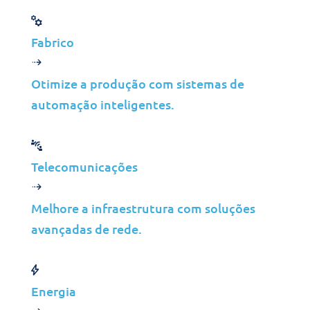
Fabrico
Infraestrutura de TI
Otimize a produção com sistemas de
modernizada
automação inteligentes.
O fundo de pensões
beneficiou de sistemas
actualizados e de protocolos
de segurança melhorados,
Telecomunicações
alinhando a infraestrutura de
TI com as necessidades
Melhore a infraestrutura com soluções
actuais e assegurando a
avançadas de rede.
viabilidade a longo prazo.
Melhoria da prestação de
Energia
serviços de TI