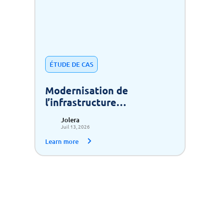
ÉTUDE DE CAS
Modernisation de
l’infrastructure
informatique de gestion
Jolera
des déchets pour une
Juil 13, 2026
croissance évolutive
Learn more