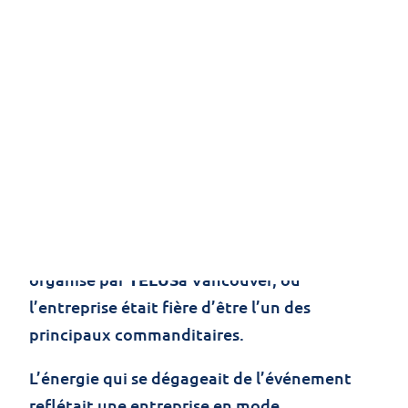
Du 20 au 22 janvier, Jolera a participé à un
événement de leadership de plusieurs jours
organisé par
TELUS
à Vancouver, où
l’entreprise était fière d’être l’un des
principaux commanditaires.
L’énergie qui se dégageait de l’événement
reflétait une entreprise en mode