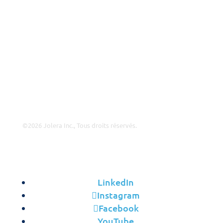
Aperçu du Partenariat
Pourquoi Jolera?
Offres d’Emploi
Direction
Contact
©2026 Jolera Inc., Tous droits réservés.
Conditions d’Utilisation
|
Politique de Confidentialité
|
Utilisation Acceptable
|
Politique de Cookies
|
Conformité
RGPD
LinkedIn
Instagram
Facebook
YouTube