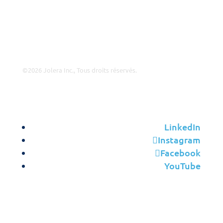
Direction
Contact
©2026 Jolera Inc., Tous droits réservés.
Conditions d’Utilisation
|
Politique de Confidentialité
|
Utilisation Acceptable
|
Politique de Cookies
|
Conformité
RGPD
LinkedIn
Instagram
Facebook
YouTube