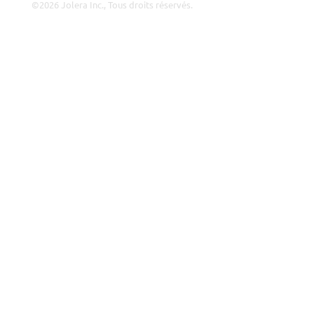
©2026 Jolera Inc., Tous droits réservés.
Conditions d’Utilisation
|
Politique de Confidentialité
|
Utilisation Acceptable
|
Politique de Cookies
|
Conformité
RGPD